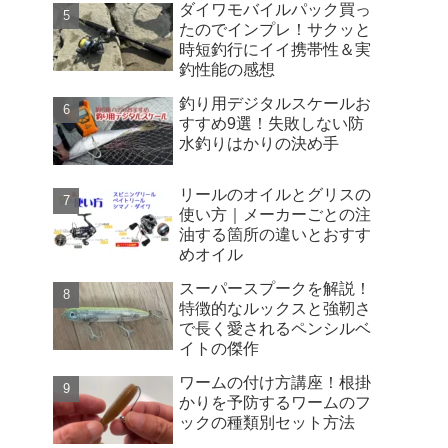
ダイワモバイルパック買っ
たのでインプレ！サクッと
時短釣行にイイ携帯性＆実
釣性能の感想
釣り用デジタルスケールお
すすめ9選！失敗しない防
水釣りはかりの決め手
リールのオイルとグリスの
使い方｜メーカーごとの注
油する箇所の違いとおすす
めオイル
スーパースプークを解説！
特徴的なルックスと強靭さ
で長く愛されるペンシルベ
イトの傑作
ワームの付け方講座！根掛
かりを予防するワームのフ
ックの種類別セット方法