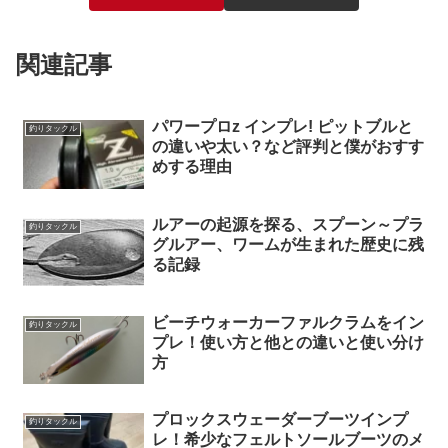
関連記事
パワープロz インプレ! ピットブルと
釣りタックル
の違いや太い？など評判と僕がおすす
めする理由
ルアーの起源を探る、スプーン～プラ
釣りタックル
グルアー、ワームが生まれた歴史に残
る記録
ビーチウォーカーファルクラムをイン
釣りタックル
プレ！使い方と他との違いと使い分け
方
プロックスウェーダーブーツインプ
釣りタックル
レ！希少なフェルトソールブーツのメ