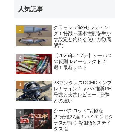
人気記事
クラッシュ9のセッティン
グ！特徴～基本性能を生か
す設定と釣れる使い方徹底
解説
【2026年アプデ】シーバス
の反則ルアーセレクト15
選！最新リスト
23アンタレスDCMDインプ
レ！ラインキャパ&推奨PE
号数と実釣レビュー+旧作
との違い
シーバスロッド"妥協な
き"最強22選！ハイエンドク
ラスが持つ高性能とステイ
タス性