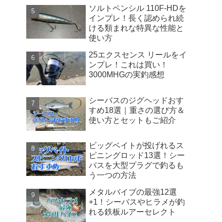
ソルトペンシル 110F-HDを
インプレ！長く認められ続
ける類まれな特異な性能と
使い方
25エクスセンス リールをイ
ンプレ！これは買い！
3000MHGの実釣感想
シーバスのジグヘッドおす
すめ18選｜重さの選び方＆
使い方とセットもご紹介
ビッグベイトが投げれるス
ピニングロッド13選！シー
バスを大型プラグで釣るも
う一つの方法
メタルバイブの最強12選
+1！シーバスやヒラメが釣
れる鉄板ルアーセレクト