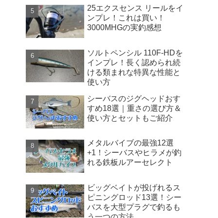
25エクスセンス リールをイ
ンプレ！これは買い！
3000MHGの実釣感想
ソルトペンシル 110F-HDを
インプレ！長く認められ続
ける類まれな特異な性能と
使い方
シーバスのジグヘッドおす
すめ18選｜重さの選び方＆
使い方とセットもご紹介
メタルバイブの最強12選
+1！シーバスやヒラメが釣
れる鉄板ルアーセレクト
ビッグベイトが投げれるス
ピニングロッド13選！シー
バスを大型プラグで釣るも
う一つの方法