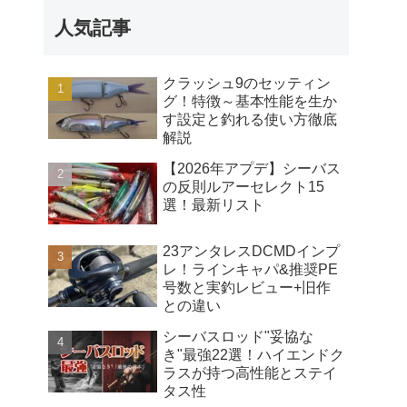
人気記事
クラッシュ9のセッティン
グ！特徴～基本性能を生か
す設定と釣れる使い方徹底
解説
【2026年アプデ】シーバス
の反則ルアーセレクト15
選！最新リスト
23アンタレスDCMDインプ
レ！ラインキャパ&推奨PE
号数と実釣レビュー+旧作
との違い
シーバスロッド"妥協な
き"最強22選！ハイエンドク
ラスが持つ高性能とステイ
タス性