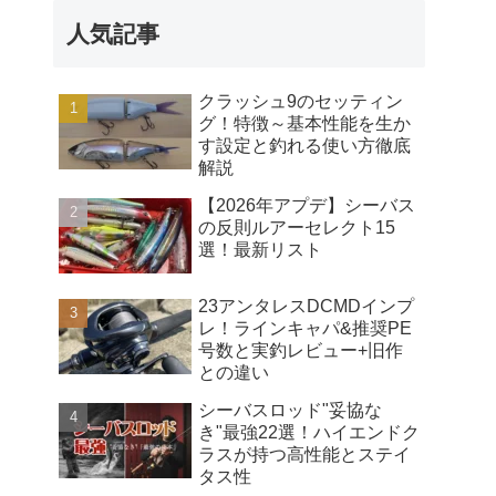
人気記事
クラッシュ9のセッティン
グ！特徴～基本性能を生か
す設定と釣れる使い方徹底
解説
【2026年アプデ】シーバス
の反則ルアーセレクト15
選！最新リスト
23アンタレスDCMDインプ
レ！ラインキャパ&推奨PE
号数と実釣レビュー+旧作
との違い
シーバスロッド"妥協な
き"最強22選！ハイエンドク
ラスが持つ高性能とステイ
タス性