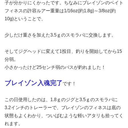
子が分かりにくかったです。ちなみにブレイゾンのベイト
フィネスの許容ルアー重量は1/16oz(約1.8g)～3/8oz(約
10g)ということで、
少しだけ重さを加えた3.5ｇのスモラバに交換します。
そしてジグヘッドに変えて1投目、釣りを開始してから15
分弱。
小さかったけど25センチ弱のバスが釣れました！
ブレイゾン入魂完了
です！
この日使用したのは、1.8ｇのジグと3.5ｇのスモラバに
3.2インチのトレーラーで、ブレイゾンのフィネスは底の
状態もよくわかり、ついばむような軽いアタリも拾ってく
れます。