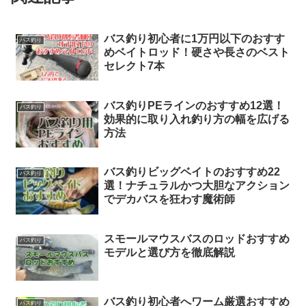
バス釣り初心者に1万円以下のおすす
バス釣り
めベイトロッド！硬さや長さのベスト
セレクト7本
バス釣りPEラインのおすすめ12選！
バス釣り
効果的に取り入れ釣り方の幅を広げる
方法
バス釣りビッグベイトのおすすめ22
バス釣り
選！ナチュラルかつ大胆なアクション
でデカバスを狂わす魔術師
スモールマウスバスのロッドおすすめ
バス釣り
モデルと選び方を徹底解説
バス釣り初心者へワーム厳選おすすめ
バス釣り