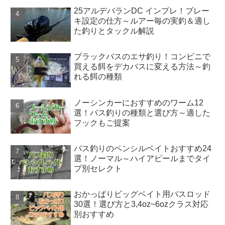
25アルデバランDC インプレ！ブレー
キ設定の仕方～ルアー毎の実釣＆適し
た釣りとタックル解説
ブラックバスのエサ釣り！コンビニで
買える餌をデカバスに変える方法～釣
れる餌の種類
ノーシンカーにおすすめのワーム12
選！バス釣りの種類と選び方～適した
フックもご提案
バス釣りのペンシルベイトおすすめ24
選！ノーマル～ハイアピールまでタイ
プ別セレクト
おかっぱりビッグベイト用バスロッド
30選！選び方と3,4oz~6ozクラス対応
別おすすめ