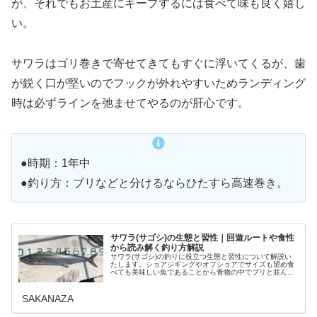
が、それでもお土産にキープするには食べて味も良く嬉し
い。
サワラはゴリ巻きで寄せてきてもすぐに浮いてくるが、歯
が鋭く口が堅いのでフックが外れやすいためランディング
時は必ずラインを弛ませてやるのが肝心です。
●時期：1年中
●釣り方：ブリなどと分けるならひたすら高速巻き。
サワラ(サゴシ)の生態と習性｜回遊ルートや食性
から読み解く釣り方解説
サワラ(サゴシ)の釣りに役立つ生態と習性について解説い
たします。ショアジギングやオフショアでサイズも望め食
べても美味しい魚であることから青物の中でブリと並んで
人気のターゲットとなっています。しかしサワラ(サゴシ)
特有の釣り方や仕掛けの注意点...
SAKANAZA