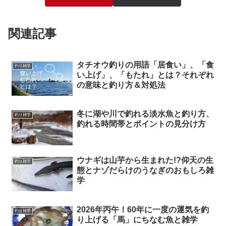
関連記事
タチオウ釣りの用語「居食い」、「食
釣り雑学
い上げ」、「もたれ」とは？それぞれ
の意味と釣り方＆対処法
冬に湖や川で釣れる淡水魚と釣り方、
釣り雑学
釣れる時間帯とポイントの見分け方
ウナギは山芋から生まれた!?仰天の生
釣り雑学
態とナゾだらけのうなぎのおもしろ雑
学
2026年丙午！60年に一度の運気を釣
釣り雑学
り上げる「馬」にちなむ魚と雑学