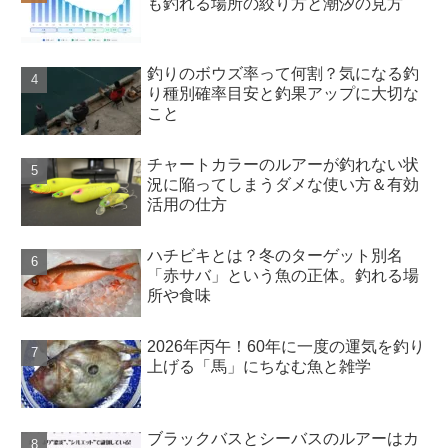
も釣れる場所の絞り方と潮汐の見方
釣りのボウズ率って何割？気になる釣
り種別確率目安と釣果アップに大切な
こと
チャートカラーのルアーが釣れない状
況に陥ってしまうダメな使い方＆有効
活用の仕方
ハチビキとは？冬のターゲット別名
「赤サバ」という魚の正体。釣れる場
所や食味
2026年丙午！60年に一度の運気を釣り
上げる「馬」にちなむ魚と雑学
ブラックバスとシーバスのルアーはカ