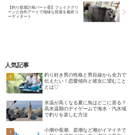
【釣り部屋計画パート⑥】フェイクグリ
ーンと自作アートで地味な部屋を最終コ
ーディネート
人気記事
釣り好き男の性格と男目線から全力で
伝えたい！恋愛傾向と彼女に望むこと
とは♡
水温が高くなる夏に魚はどこに居る？
高水温期のデイゲームで海水・汽水域
で釣りを楽しむ方法
小潮や長潮、若潮など潮がイマイチで