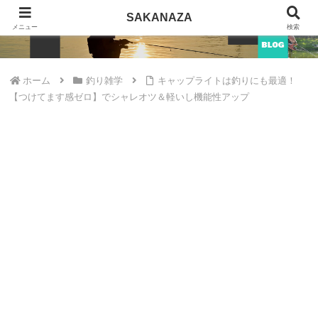
SAKANAZA
SAKANAZA
メニュー
検索
ホーム
釣り雑学
キャップライトは釣りにも最適！
【つけてます感ゼロ】でシャレオツ＆軽いし機能性アップ