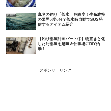
真冬の釣り「落水」危険度！生命維持
釣り雑学
の限界○度○分？落水時自動でSOS発
信するアイテム紹介
【釣り部屋計画パート①】物置きと化
釣り雑学
した汚部屋を趣味＆仕事場にDIY始
動！
スポンサーリンク