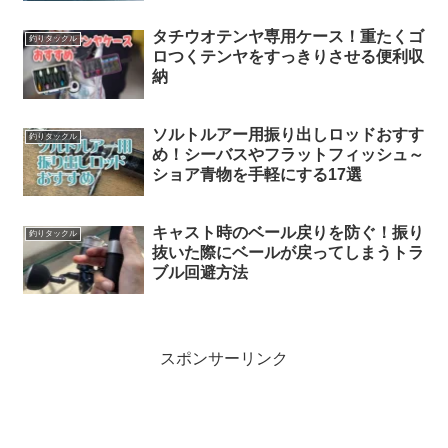
タチウオテンヤ専用ケース！重たくゴ
釣りタックル
ロつくテンヤをすっきりさせる便利収
納
ソルトルアー用振り出しロッドおすす
釣りタックル
め！シーバスやフラットフィッシュ～
ショア青物を手軽にする17選
キャスト時のベール戻りを防ぐ！振り
釣りタックル
抜いた際にベールが戻ってしまうトラ
ブル回避方法
スポンサーリンク