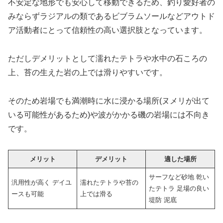
不安定な地形でも安心して移動できるため、釣り愛好者の
みならずラジアルの類であるビブラムソールなどアウトド
ア活動者にとって信頼性の高い選択肢となっています。
ただしデメリットとして濡れたテトラや水中の石ころの
上、苔の生えた岩の上では滑りやすいです。
そのため岩場でも満潮時に水に浸かる場所(ヌメリが出て
いる可能性があるため)や波がかかる磯の岩場には不向き
です。
メリット
デメリット
適した場所
サーフなど砂地 乾い
汎用性が高く デイユ
濡れたテトラや苔の
たテトラ 足場の良い
ースも可能
上では滑る
堤防 泥底