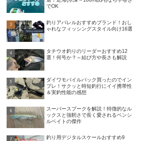
でOK
釣りアパレルおすすめブランド！おし
ゃれなフィッシングスタイル向け16選
タチウオ釣りのリーダーおすすめ12
選！何号か？～結び方や長さも解説
ダイワモバイルパック買ったのでイン
プレ！サクッと時短釣行にイイ携帯性
＆実釣性能の感想
スーパースプークを解説！特徴的なル
ックスと強靭さで長く愛されるペンシ
ルベイトの傑作
釣り用デジタルスケールおすすめ9