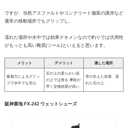
ですが、当然アスファルトやコンクリート舗装の護岸など
通常の移動場所でもグリップし、
濡れた場所や水中では効果テキメンなので釣りでは汎用性
がもっとも高い靴底(ソール)といえると思います。
メリット
デメリット
適した場所
石の上の柔らかい泥
吸着力によるグリッ
苔の生えた岩場、濡
の上では滑る 摩耗が
プで水中でも安心
れた石の上
早く交換頻度が高い
阪神素地 FX-242 ウェットシューズ