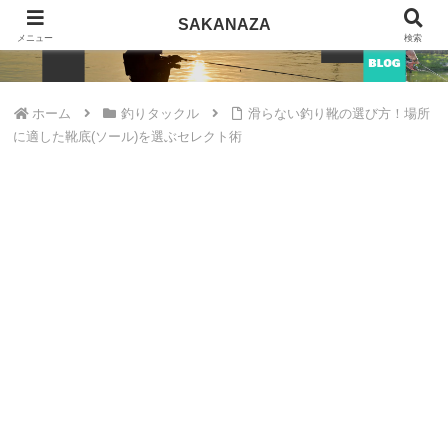
SAKANAZA
SAKANAZA
メニュー
検索
ホーム
釣りタックル
滑らない釣り靴の選び方！場所
に適した靴底(ソール)を選ぶセレクト術