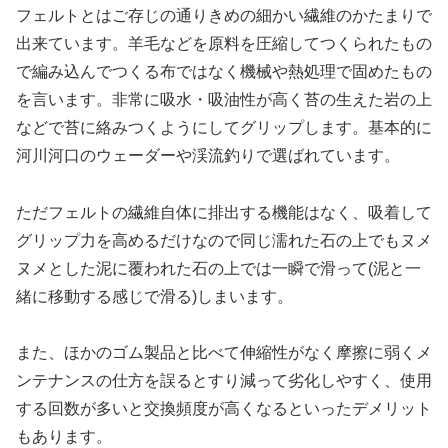
フェルトとはご存じの通りきめの細かい繊維のかたまりで
出来ています。羊毛などを原料を圧縮してつくられたもの
で編み込んでつくる布ではなく機械や熱処理で固めたもの
を言います。非常に吸水・吸油性が高く苔の生えた岩の上
などで苔に絡みつくようにしてグリップします。基本的に
河川河口のウェーダーや渓流釣りで選ばれています。
ただフェルトの繊維自体に排出する機能はなく、吸着して
グリップ力を高めるだけなので同じ濡れた石の上でもヌメ
ヌメとした泥に覆われた石の上では一瞬で滑って(泥と一
緒に移動する感じで滑る)しまいます。
また、ほかのゴム製品と比べて伸縮性がなく摩擦に弱くメ
ンテナンスの仕方を誤るとすり減って劣化しやすく、使用
する回数が多いと交換頻度が高くなるといったデメリット
もあります。