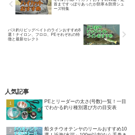
首まですっぽりあったか防寒＆防滑シュ
ーズ特集
バス釣りビッグベイトのラインおすすめ8
選！ナイロン、フロロ、PEそれぞれの特
徴と最新セレクト
人気記事
PEとリーダーの太さ(号数)一覧！一目
でわかる釣り種別選び方の目安表
船タチウオテンヤのリールおすすめ10
選！近海(水深～100m以内)なら手巻き