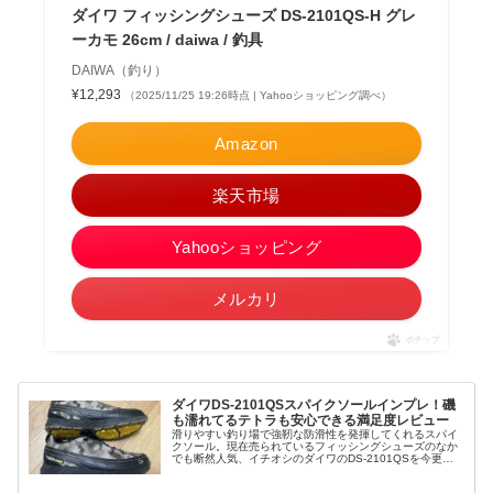
ダイワ フィッシングシューズ DS-2101QS-H グレ
ーカモ 26cm / daiwa / 釣具
DAIWA（釣り）
¥12,293
（2025/11/25 19:26時点 | Yahooショッピング調べ）
Amazon
楽天市場
Yahooショッピング
メルカリ
ポチップ
ダイワDS-2101QSスパイクソールインプレ！磯
も濡れてるテトラも安心できる満足度レビュー
滑りやすい釣り場で強靭な防滑性を発揮してくれるスパイ
クソール。現在売られているフィッシングシューズのなか
でも断然人気、イチオシのダイワのDS-2101QSを今更な
がら購入したので使い心地をインプレしたいと思います。
これから購入をご検討の方に...