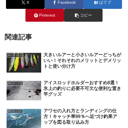
X
Facebook
はてブ
Pinterest
コピー
関連記事
大きいルアーと小さいルアーどっちが
釣りタックル
いい！それそれのメリットとデメリッ
トと使い分け方
アイスロッドホルダーおすすめ8選！
釣りタックル
氷上の釣りに必要不可欠な便利な置き
竿グッズ
アワセの入れ方とランディングの仕
釣りタックル
方！キャッチ率99％へ近づけ釣果ア
ップを図る取り込み方