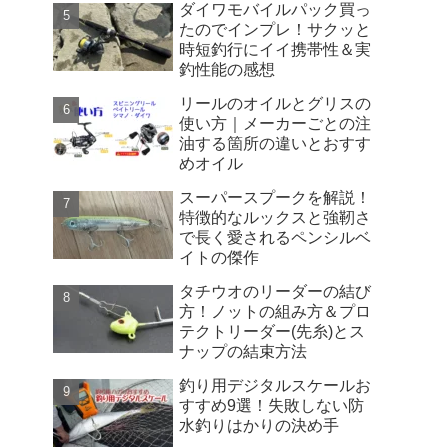
ダイワモバイルパック買っ
たのでインプレ！サクッと
時短釣行にイイ携帯性＆実
釣性能の感想
リールのオイルとグリスの
使い方｜メーカーごとの注
油する箇所の違いとおすす
めオイル
スーパースプークを解説！
特徴的なルックスと強靭さ
で長く愛されるペンシルベ
イトの傑作
タチウオのリーダーの結び
方！ノットの組み方＆プロ
テクトリーダー(先糸)とス
ナップの結束方法
釣り用デジタルスケールお
すすめ9選！失敗しない防
水釣りはかりの決め手