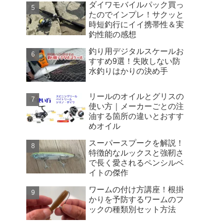
ダイワモバイルパック買っ
たのでインプレ！サクッと
時短釣行にイイ携帯性＆実
釣性能の感想
釣り用デジタルスケールお
すすめ9選！失敗しない防
水釣りはかりの決め手
リールのオイルとグリスの
使い方｜メーカーごとの注
油する箇所の違いとおすす
めオイル
スーパースプークを解説！
特徴的なルックスと強靭さ
で長く愛されるペンシルベ
イトの傑作
ワームの付け方講座！根掛
かりを予防するワームのフ
ックの種類別セット方法