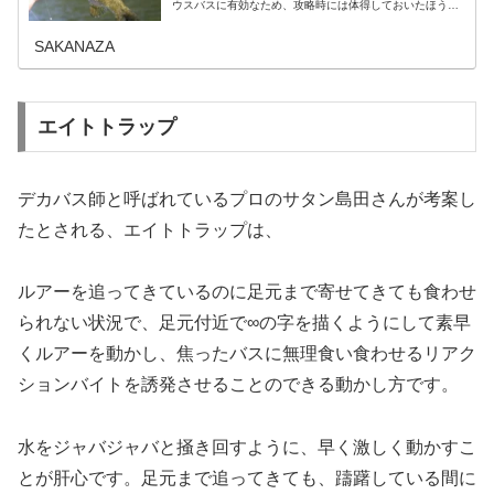
ウスバスに有効なため、攻略時には体得しておいたほうが
良い釣り方です。どのようなやり方で、どれくらい効率的
なのか？、また、ドリフト時におす…
SAKANAZA
エイトトラップ
デカバス師と呼ばれているプロのサタン島田さんが考案し
たとされる、エイトトラップは、
ルアーを追ってきているのに足元まで寄せてきても食わせ
られない状況で、足元付近で∞の字を描くようにして素早
くルアーを動かし、焦ったバスに無理食い食わせるリアク
ションバイトを誘発させることのできる動かし方です。
水をジャバジャバと掻き回すように、早く激しく動かすこ
とが肝心です。足元まで追ってきても、躊躇している間に