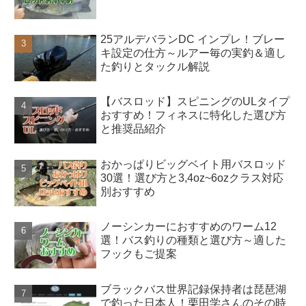
25アルデバランDC インプレ！ブレー
キ設定の仕方～ルアー毎の実釣＆適し
た釣りとタックル解説
【バスロッド】スピニングのULタイプ
おすすめ！フィネスに特化した選び方
と推奨品紹介
おかっぱりビッグベイト用バスロッド
30選！選び方と3,4oz~6ozクラス対応
別おすすめ
ノーシンカーにおすすめのワーム12
選！バス釣りの種類と選び方～適した
フックもご提案
ブラックバス世界記録保持者は琵琶湖
で釣った日本人！栗田学さんのその時