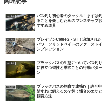
関連記事
バス釣り初心者のタックル！まずは釣
バス釣り
ることを楽しむためのワンステップお
すすめ道具
ブレイゾンC69H-2・ST！追加された
バス釣り
パワーソリッドベイトのファーストイ
ンプレッション
ブラックバスの生態についてバス釣り
バス釣り
に役立つ習性と季節ごとの行動パター
ン
ブラックバスの飼育で逮捕!?｜許可申
バス釣り
請すれば飼えるの？飼う場合のエサと
飼育方法