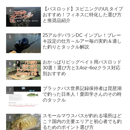
【バスロッド】スピニングのULタイプ
おすすめ！フィネスに特化した選び方
と推奨品紹介
25アルデバランDC インプレ！ブレー
キ設定の仕方～ルアー毎の実釣＆適し
た釣りとタックル解説
おかっぱりビッグベイト用バスロッド
30選！選び方と3,4oz~6ozクラス対応
別おすすめ
ブラックバス世界記録保持者は琵琶湖
で釣った日本人！栗田学さんのその時
のタックル
スモールマウスバスが釣れる場所はど
こ？国内の主要エリアと初心者でも釣
るためのポイント選び方