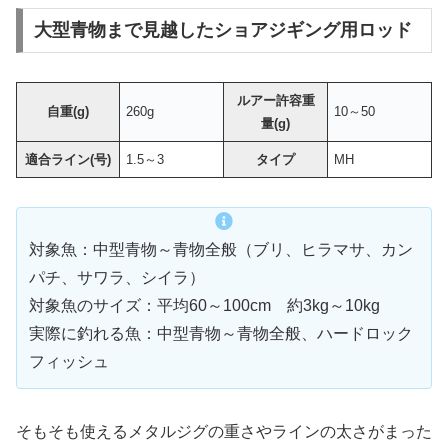
大型青物まで見越したショアジギング用ロッド
ルアー許容重
自重(g)
260g
10～50
量(g)
適合ライン(号)
1.5～3
タイプ
MH
対象魚：中型青物～青物全般（ブリ、ヒラマサ、カン
パチ、サワラ、シイラ）
対象魚のサイズ：平均60～100cm 約3kg～10kg
実際に釣れる魚：中型青物～青物全般、ハードロック
フィッシュ
そもそも使えるメタルジグの重さやラインの太さがまった