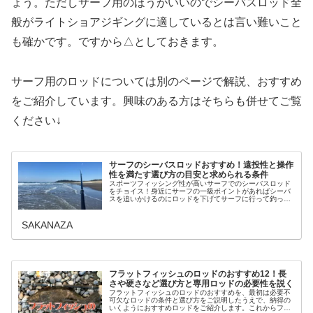
ょう。ただしサーフ用のほうがいいのでシーバスロッド全
般がライトショアジギングに適しているとは言い難いこと
も確かです。ですから△としておきます。
サーフ用のロッドについては別のページで解説、おすすめ
をご紹介しています。興味のある方はそちらも併せてご覧
ください↓
サーフのシーバスロッドおすすめ！遠投性と操作
性を満たす選び方の目安と求められる条件
スポーツフィッシング性が高いサーフでのシーバスロッド
をチョイス！身近にサーフの一級ポイントがあればシーバ
スを追いかけるのにロッドを下げてサーフに行って釣って
みたいと思いますよね。河川や湾奥で釣るシーバスとは一
味違った釣り方の技法が求められる...
SAKANAZA
フラットフィッシュのロッドのおすすめ12！長
さや硬さなど選び方と専用ロッドの必要性を説く
フラットフィッシュのロッドのおすすめを、最初は必要不
可欠なロッドの条件と選び方をご説明したうえで、納得の
いくようにおすすめロッドをご紹介します。これからフラ