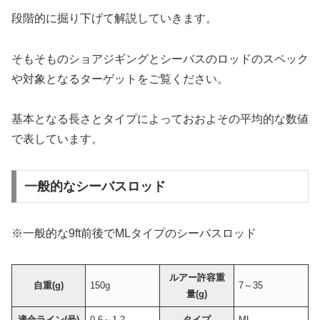
段階的に掘り下げて解説していきます。
そもそものショアジギングとシーバスのロッドのスペック
や対象となるターゲットをご覧ください。
基本となる長さとタイプによっておおよその平均的な数値
で表しています。
一般的なシーバスロッド
※一般的な9ft前後でMLタイプのシーバスロッド
ルアー許容重
自重(g)
150g
7～35
量(g)
適合ライン(号)
0.6～1.2
タイプ
ML