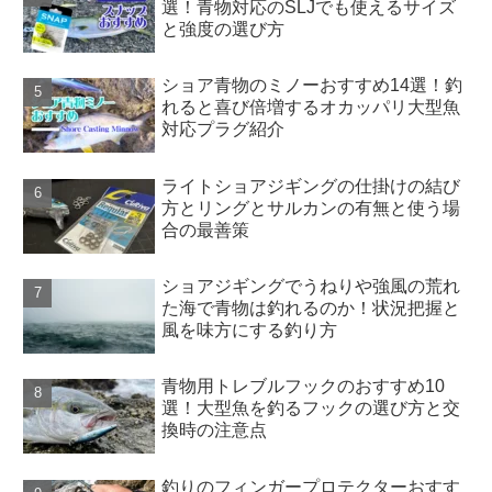
選！青物対応のSLJでも使えるサイズ
と強度の選び方
ショア青物のミノーおすすめ14選！釣
れると喜び倍増するオカッパリ大型魚
対応プラグ紹介
ライトショアジギングの仕掛けの結び
方とリングとサルカンの有無と使う場
合の最善策
ショアジギングでうねりや強風の荒れ
た海で青物は釣れるのか！状況把握と
風を味方にする釣り方
青物用トレブルフックのおすすめ10
選！大型魚を釣るフックの選び方と交
換時の注意点
釣りのフィンガープロテクターおすす