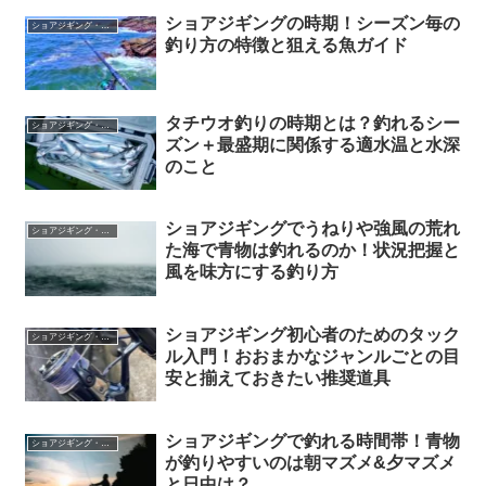
ショアジギングの時期！シーズン毎の
ショアジギング・キャスティング
釣り方の特徴と狙える魚ガイド
タチウオ釣りの時期とは？釣れるシー
ショアジギング・キャスティング
ズン＋最盛期に関係する適水温と水深
のこと
ショアジギングでうねりや強風の荒れ
ショアジギング・キャスティング
た海で青物は釣れるのか！状況把握と
風を味方にする釣り方
ショアジギング初心者のためのタック
ショアジギング・キャスティング
ル入門！おおまかなジャンルごとの目
安と揃えておきたい推奨道具
ショアジギングで釣れる時間帯！青物
ショアジギング・キャスティング
が釣りやすいのは朝マズメ&夕マズメ
と日中は？