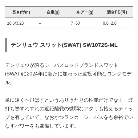
長さ(ft/m)
自重(g)
ルアー(g)
適合PE(号)
10.6/3.23
–
7~50
0.8~2.0
テンリュウ スワット(SWAT) SW1072S-ML
テンリュウが誇るシーバスロッドブランドスワット
(SWAT)に2024年に新たに加わった遠投可能なロングモデ
ル。
単に遠くへ飛ばすというありきたりの性能だけでなく、波
打ち際すれすれの近距離戦の微弱なアタリも拾えるティッ
プを有していて、なおかつランカーシーバスをも余裕でい
なすパワーをも兼備しています。