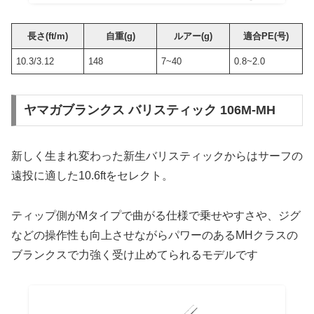
長さ(ft/m)
自重(g)
ルアー(g)
適合PE(号)
10.3/3.12
148
7~40
0.8~2.0
ヤマガブランクス バリスティック 106M-MH
新しく生まれ変わった新生バリスティックからはサーフの
遠投に適した10.6ftをセレクト。
ティップ側がMタイプで曲がる仕様で乗せやすさや、ジグ
などの操作性も向上させながらパワーのあるMHクラスの
ブランクスで力強く受け止めてられるモデルです