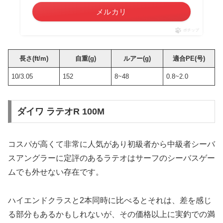
メルカリ
ポチップ
長さ(ft/m)
自重(g)
ルアー(g)
適合PE(号)
10/3.05
152
8~48
0.8~2.0
ダイワ ラテオR 100M
コスパが高くて非常に人気があり初級者から中級者シーバ
スアングラーに定評のあるラテオはサーフのシーバスゲー
ムでも外せない存在です。
ハイエンドクラスと2本同時に比べるとそれは、差を感じ
る部分もあるかもしれないが、その価格以上に実釣での満