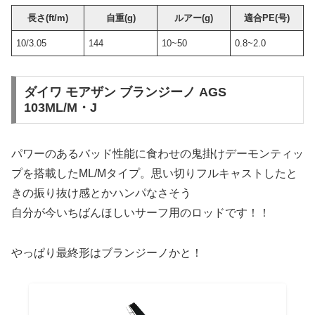
長さ(ft/m)
自重(g)
ルアー(g)
適合PE(号)
10/3.05
144
10~50
0.8~2.0
ダイワ モアザン ブランジーノ AGS
103ML/M・J
パワーのあるバッド性能に食わせの鬼掛けデーモンティッ
プを搭載したML/Mタイプ。思い切りフルキャストしたと
きの振り抜け感とかハンパなさそう
自分が今いちばんほしいサーフ用のロッドです！！
やっぱり最終形はブランジーノかと！