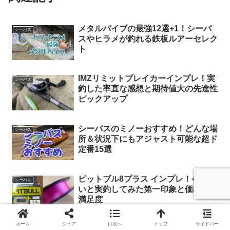
メタルバイブの最強12選+1！シーバ
シーバス
スやヒラメが釣れる鉄板ルアーセレク
ト
IMZリミットブレイカーインプレ！実
シーバス
釣した率直な感想と期待値大の先進性
ピックアップ
シーバスのミノーおすすめ！どんな場
シーバス
所＆状況下にもアジャスト可能な超ド
定番15選
ピットブル8プラス インプレ！+の違
シーバス
いと実釣してみた第一印象と価格との
満足度
ホーム
シェア
目次へ
トップ
サイドバー
シーバスのウエイクベイトおすすめ
シーバス