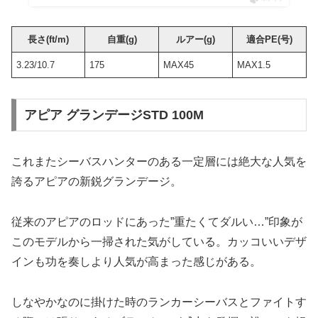
長さ(ft/m)
自重(g)
ルアー(g)
適合PE(号)
3.23/10.7
175
MAX45
MAX1.5
アピア グランデージSTD 100M
これまたシーバスハンターのある一定層には絶大な人気を
誇るアピアの新鋭グランデージ。
従来のアピアのロッドにあった”重たくてダルい…”印象が
このモデルから一掃された気がしている。カッコいいデザ
インも功を奏しより人気が高まった感じがある。
しなやかなのに掛けた時のランカーシーバスとファイトす