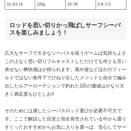
10.3/3.14
220g
10~35
0.8~2.0
ロッドを思い切りかっ飛ばしサーフシーバ
スを楽しみましょう！
広大なサーフで大きなシーバスを狙うゲームは気持ちよさ
この上なく思い切りフルキャストしただけでも何とも言い
表せない爽快感はが得られます。風や波などほかのフィー
ルドではない条件下でひねり出したメソッドと自分で編み
出したルアーローテションで釣れた1匹の価値はかなり大
きく満足度もひとしお!!
そのためには適したシーバスロッド選びが必要不可欠で
す。ここで解説した目安と現在発売されている中から選り
すぐったおすすめからお気に入りを選べば、安心してサー