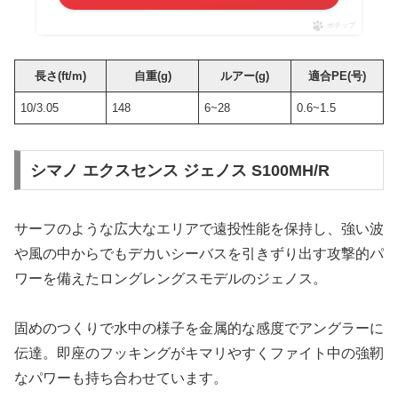
ポチップ
長さ(ft/m)
自重(g)
ルアー(g)
適合PE(号)
10/3.05
148
6~28
0.6~1.5
シマノ エクスセンス ジェノス S100MH/R
サーフのような広大なエリアで遠投性能を保持し、強い波
や風の中からでもデカいシーバスを引きずり出す攻撃的パ
ワーを備えたロングレングスモデルのジェノス。
固めのつくりで水中の様子を金属的な感度でアングラーに
伝達。即座のフッキングがキマリやすくファイト中の強靭
なパワーも持ち合わせています。