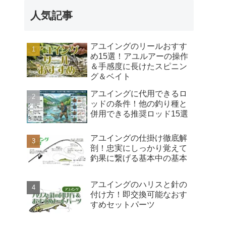
人気記事
アユイングのリールおすす
め15選！アユルアーの操作
＆手感度に長けたスピニン
グ＆ベイト
アユイングに代用できるロ
ッドの条件！他の釣り種と
併用できる推奨ロッド15選
アユイングの仕掛け徹底解
剖！忠実にしっかり覚えて
釣果に繋げる基本中の基本
アユイングのハリスと針の
付け方！即交換可能なおす
すめセットパーツ