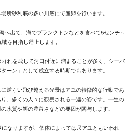
る場所砂利底の多い川底にで産卵を行います。
て海へ出て、海でプランクトンなどを食べて5センチ～
流域を目指し遡上します。
は群れを成して河口付近に溜まることが多く、シーバ
パターン」として成立する時期でもあります。
れに逆らい飛び越える光景はアユの特徴的な行動であ
あり、多くの人々に観察される一連の姿です。一生の
川の水質や餌の豊富さなどの要因が関与します。
度になりますが、個体によっては尺アユともいわれ