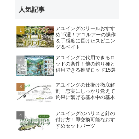
人気記事
アユイングのリールおすす
め15選！アユルアーの操作
＆手感度に長けたスピニン
グ＆ベイト
アユイングに代用できるロ
ッドの条件！他の釣り種と
併用できる推奨ロッド15選
アユイングの仕掛け徹底解
剖！忠実にしっかり覚えて
釣果に繋げる基本中の基本
アユイングのハリスと針の
付け方！即交換可能なおす
すめセットパーツ