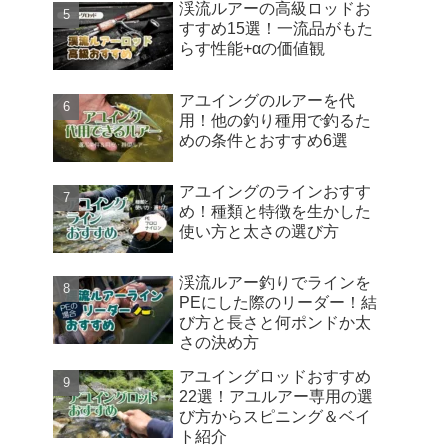
渓流ルアーの高級ロッドお
すすめ15選！一流品がもた
らす性能+αの価値観
アユイングのルアーを代
用！他の釣り種用で釣るた
めの条件とおすすめ6選
アユイングのラインおすす
め！種類と特徴を生かした
使い方と太さの選び方
渓流ルアー釣りでラインを
PEにした際のリーダー！結
び方と長さと何ポンドか太
さの決め方
アユイングロッドおすすめ
22選！アユルアー専用の選
び方からスピニング＆ベイ
ト紹介