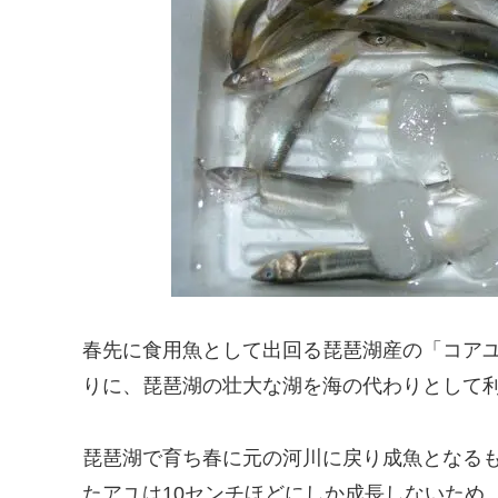
春先に食用魚として出回る琵琶湖産の「コア
りに、琵琶湖の壮大な湖を海の代わりとして
琵琶湖で育ち春に元の河川に戻り成魚となる
たアユは10センチほどにしか成長しないた