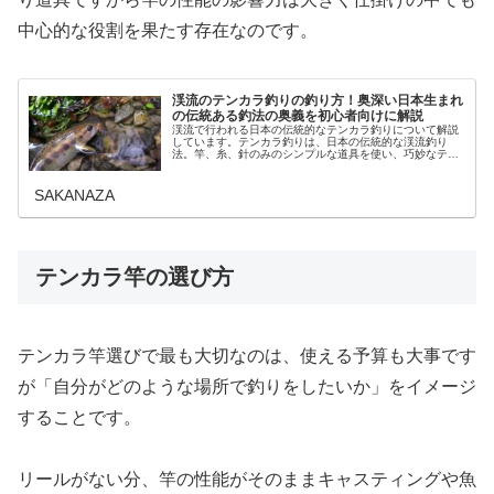
中心的な役割を果たす存在なのです。
渓流のテンカラ釣りの釣り方！奥深い日本生まれ
の伝統ある釣法の奥義を初心者向けに解説
渓流で行われる日本の伝統的なテンカラ釣りについて解説
しています。テンカラ釣りは、日本の伝統的な渓流釣り
法。竿、糸、針のみのシンプルな道具を使い、巧妙なテク
ニックで魚を釣る方法です。古来から今でも受け継がれて
いるのは釣れるからに他なりません。...
SAKANAZA
テンカラ竿の選び方
テンカラ竿選びで最も大切なのは、使える予算も大事です
が「自分がどのような場所で釣りをしたいか」をイメージ
することです。
リールがない分、竿の性能がそのままキャスティングや魚