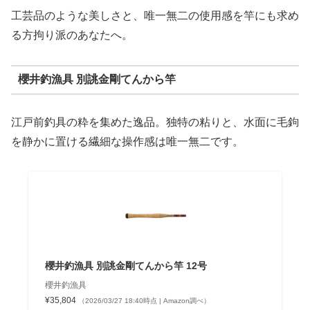
工芸品のような美しさと、唯一無二の使用感を竿にも求め
る方拘り派のあなたへ。
櫻井釣漁具 別誂金剛てんから竿
江戸前釣具の粋を集めた逸品。独特の粘りと、水面に毛鉤
を静かに置ける繊細な操作感は唯一無二です。
櫻井釣漁具 別誂金剛てんから竿 12号
櫻井釣漁具
¥35,804
（2026/03/27 18:40時点 | Amazon調べ）