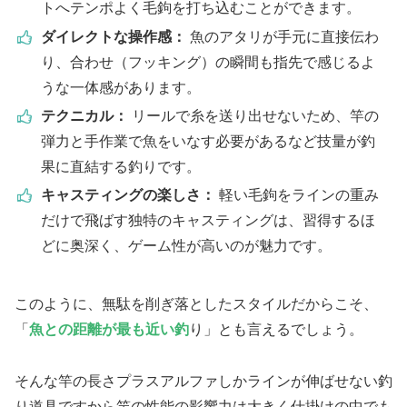
トへテンポよく毛鉤を打ち込むことができます。
ダイレクトな操作感：
魚のアタリが手元に直接伝わ
り、合わせ（フッキング）の瞬間も指先で感じるよ
うな一体感があります。
テクニカル：
リールで糸を送り出せないため、竿の
弾力と手作業で魚をいなす必要があるなど技量が釣
果に直結する釣りです。
キャスティングの楽しさ：
軽い毛鉤をラインの重み
だけで飛ばす独特のキャスティングは、習得するほ
どに奥深く、ゲーム性が高いのが魅力です。
このように、無駄を削ぎ落としたスタイルだからこそ、
「
魚との距離が最も近い釣
り」とも言えるでしょう。
そんな竿の長さプラスアルファしかラインが伸ばせない釣
り道具ですから竿の性能の影響力は大きく仕掛けの中でも