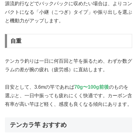
源流釣行などでバックパックに収めたい場合は、よりコン
パクトになる「小継（こつぎ）タイプ」や振り出しを選ぶ
と機動力がアップします。
自重
テンカラ釣りは一日に何百回と竿を振るため、わずか数グ
ラムの差が腕の疲れ（疲労感）に直結します。
目安として、3.6mの竿であれば
70g〜100g前後
のものを
選ぶと、一日中振っても疲れにくく快適です。カーボン含
有率が高い竿ほど軽く、感度も良くなる傾向にあります。
テンカラ竿 おすすめ