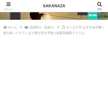
SAKANAZA
SAKANAZA
メニュー
検索
ホーム
渓流釣り・鮎釣り
テンカラ竿 おすすめ22種！
初心者～ベテランまで選び方＆予算と技量別最新アイテム